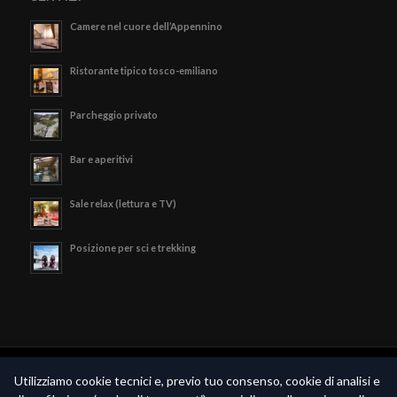
Camere nel cuore dell’Appennino
Ristorante tipico tosco-emiliano
Parcheggio privato
Bar e aperitivi
Sale relax (lettura e TV)
Posizione per sci e trekking
© Copyright - Hotel Valle Verde - P.iva 02189790369 -
Privacy Policy
-
Utilizziamo cookie tecnici e, previo tuo consenso, cookie di analisi e
Realizzato da
Piramedia.it