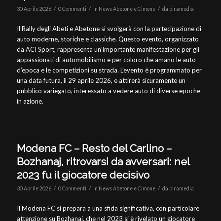
/
/
/
30 Aprile 2026
0 Commenti
in
News Abetone e Cimone
da
piramedia
Il Rally degli Abeti e Abetone si svolgerà con la partecipazione di
auto moderne, storiche e classiche. Questo evento, organizzato
da ACI Sport, rappresenta un’importante manifestazione per gli
appassionati di automobilismo e per coloro che amano le auto
d’epoca e le competizioni su strada. L’evento è programmato per
una data futura, il 29 aprile 2026, e attirerà sicuramente un
pubblico variegato, interessato a vedere auto di diverse epoche
in azione.
Modena FC – Resto del Carlino –
Bozhanaj, ritrovarsi da avversari: nel
2023 fu il giocatore decisivo
/
/
/
30 Aprile 2026
0 Commenti
in
News Abetone e Cimone
da
piramedia
Il Modena FC si prepara a una sfida significativa, con particolare
attenzione su Bozhanaj, che nel 2023 si è rivelato un giocatore