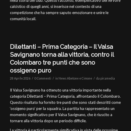
nella storia del club. Questo racconto, esemplificativo del fervore
calcistico di quegli anni, si inserisce nel contesto di una
competizione che ha sempre saputo emozionare e unire le
comunità locali.
Dilettanti – Prima Categoria – Il Valsa
Savignano torna alla vittoria, contro il
Colombaro tre punti che sono
ossigeno puro
/
/
/
28 Aprile 2026
0 Commenti
in
News Abetone e Cimone
da
piramedia
Il Valsa Savignano ha ottenuto una vittoria importante nella
categoria Dilettanti – Prima Categoria, affrontando il Colombaro.
Questo risultato ha fornito tre punti che sono stati descritti come
‘ossigeno puro’ per la squadra. La partita ha rappresentato un
momento significativo per il Valsa Savignano, che è riuscito a
tornare alla vittoria dopo un periodo difficile.
La vittoria è particolarmente significativa in vista delle prossime