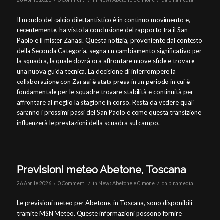
26 Aprile 2026
0 Commenti
in
News Abetone e Cimone
da
piramedia
Il mondo del calcio dilettantistico è in continuo movimento e,
recentemente, ha visto la conclusione del rapporto tra il San
Paolo e il mister Zanasi. Questa notizia, proveniente dal contesto
della Seconda Categoria, segna un cambiamento significativo per
la squadra, la quale dovrà ora affrontare nuove sfide e trovare
una nuova guida tecnica. La decisione di interrompere la
collaborazione con Zanasi è stata presa in un periodo in cui è
fondamentale per le squadre trovare stabilità e continuità per
affrontare al meglio la stagione in corso. Resta da vedere quali
saranno i prossimi passi del San Paolo e come questa transizione
influenzerà le prestazioni della squadra sul campo.
Previsioni meteo Abetone, Toscana
/
/
/
26 Aprile 2026
0 Commenti
in
News Abetone e Cimone
da
piramedia
Le previsioni meteo per Abetone, in Toscana, sono disponibili
tramite MSN Meteo. Queste informazioni possono fornire