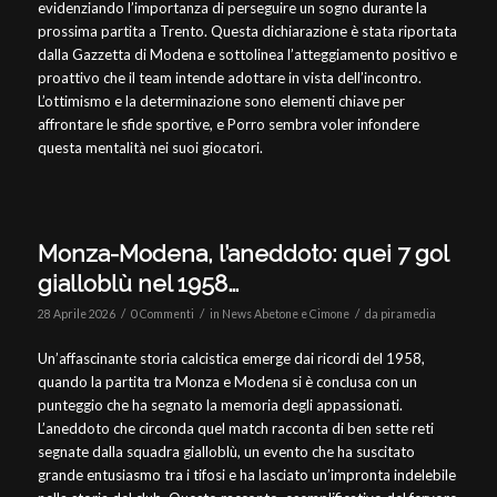
evidenziando l’importanza di perseguire un sogno durante la
prossima partita a Trento. Questa dichiarazione è stata riportata
dalla Gazzetta di Modena e sottolinea l’atteggiamento positivo e
proattivo che il team intende adottare in vista dell’incontro.
L’ottimismo e la determinazione sono elementi chiave per
affrontare le sfide sportive, e Porro sembra voler infondere
questa mentalità nei suoi giocatori.
Monza-Modena, l’aneddoto: quei 7 gol
gialloblù nel 1958…
/
/
/
28 Aprile 2026
0 Commenti
in
News Abetone e Cimone
da
piramedia
Un’affascinante storia calcistica emerge dai ricordi del 1958,
quando la partita tra Monza e Modena si è conclusa con un
punteggio che ha segnato la memoria degli appassionati.
L’aneddoto che circonda quel match racconta di ben sette reti
segnate dalla squadra gialloblù, un evento che ha suscitato
grande entusiasmo tra i tifosi e ha lasciato un’impronta indelebile