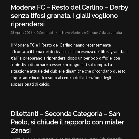
Modena FC – Resto del Carlino – Derby
senza tifosi granata. I gialli vogliono
riprendersi
/
/
/
28 Aprile 2026
0 Commenti
in
News Abetone e Cimone
da
piramedia
Il Modena FC e il Resto del Carlino hanno recentemente
affrontato il tema del derby senza la presenza dei tifosi granata. I
gialli si preparano a riprendersi dopo un periodo difficile, con
l’obiettivo di tornare a essere protagonisti sul campo. La
situazione attuale del club e le dinamiche che circondano questo
importante incontro sono al centro dell’attenzione degli
appassionati di calcio.
Dilettanti – Seconda Categoria – San
Paolo, si chiude il rapporto con mister
Zanasi
/
/
/