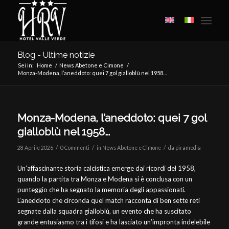
Blog - Ultime notizie
Sei in:
Home
/
News Abetone e Cimone
/
Monza-Modena, l’aneddoto: quei 7 gol gialloblù nel 1958…
Monza-Modena, l’aneddoto: quei 7 gol
gialloblù nel 1958…
/
/
/
28 Aprile 2026
0 Commenti
in
News Abetone e Cimone
da
piramedia
Un’affascinante storia calcistica emerge dai ricordi del 1958,
quando la partita tra Monza e Modena si è conclusa con un
punteggio che ha segnato la memoria degli appassionati.
L’aneddoto che circonda quel match racconta di ben sette reti
segnate dalla squadra gialloblù, un evento che ha suscitato
grande entusiasmo tra i tifosi e ha lasciato un’impronta indelebile