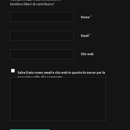
Sentitevi liberi di contribuire!
*
Nome
*
Email
Sito web
Salva il mio nome, email e sito web in questo browser per la
prossima volta che commento.