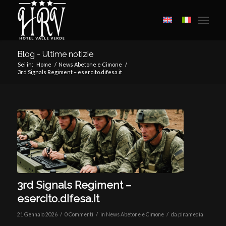
Blog - Ultime notizie
Sei in:
Home
/
News Abetone e Cimone
/
3rd Signals Regiment – esercito.difesa.it
3rd Signals Regiment –
esercito.difesa.it
/
/
/
21 Gennaio 2026
0 Commenti
in
News Abetone e Cimone
da
piramedia