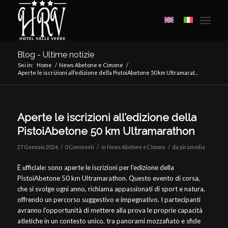
Blog - Ultime notizie
Sei in:
Home
/
News Abetone e Cimone
/
Aperte le iscrizioni all’edizione della PistoiAbetone 50 km Ultramarat...
Aperte le iscrizioni all’edizione della
PistoiAbetone 50 km Ultramarathon
/
/
/
27 Gennaio 2026
0 Commenti
in
News Abetone e Cimone
da
piramedia
È ufficiale: sono aperte le iscrizioni per l’edizione della
PistoiAbetone 50 km Ultramarathon. Questo evento di corsa,
che si svolge ogni anno, richiama appassionati di sport e natura,
offrendo un percorso suggestivo e impegnativo. I partecipanti
avranno l’opportunità di mettere alla prova le proprie capacità
atletiche in un contesto unico, tra panorami mozzafiato e sfide