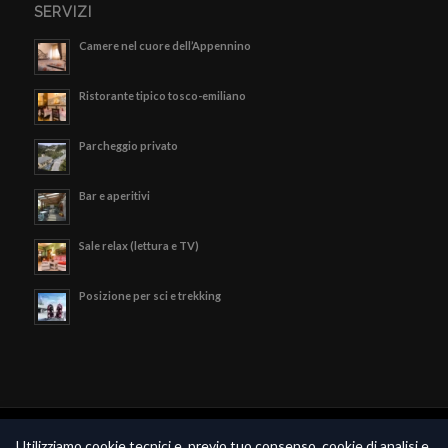
SERVIZI
Camere nel cuore dell’Appennino
Ristorante tipico tosco-emiliano
Parcheggio privato
Bar e aperitivi
Sale relax (lettura e TV)
Posizione per sci e trekking
© Copyright - Hotel Valle Verde - P.iva 02189790369 -
Privacy Policy
-
Utilizziamo cookie tecnici e, previo tuo consenso, cookie di analisi e