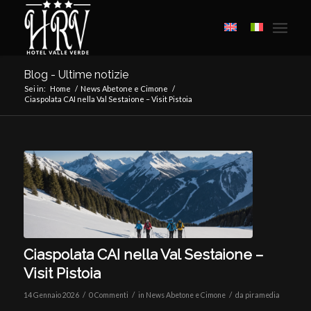
Blog - Ultime notizie
Sei in:
Home
/
News Abetone e Cimone
/
Ciaspolata CAI nella Val Sestaione – Visit Pistoia
Ciaspolata CAI nella Val Sestaione –
Visit Pistoia
/
/
/
14 Gennaio 2026
0 Commenti
in
News Abetone e Cimone
da
piramedia