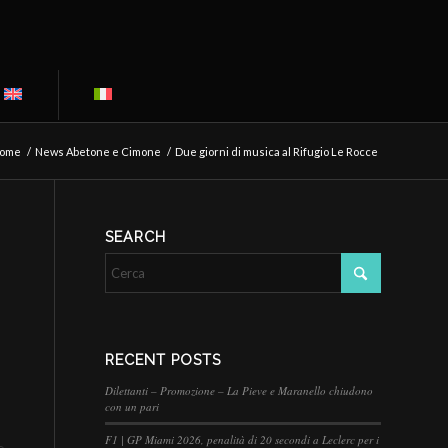
ome
/
News Abetone e Cimone
/
Due giorni di musica al Rifugio Le Rocce
SEARCH
RECENT POSTS
Dilettanti – Promozione – La Pieve e Maranello chiudono
con un pari
F1 | GP Miami 2026, penalità di 20 secondi a Leclerc per i