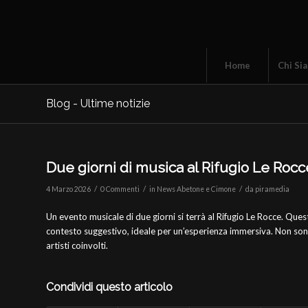
Home
Chi Si
Blog - Ultime notizie
Due giorni di musica al Rifugio Le Rocc
/
/
/
4 Marzo 2026
0 Commenti
in
News Abetone e Cimone
da
piramedia
Un evento musicale di due giorni si terrà al Rifugio Le Rocce. Que
contesto suggestivo, ideale per un’esperienza immersiva. Non sono f
artisti coinvolti.
Condividi questo articolo