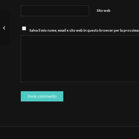
Sito web
Modena Volley, Luca Porro: “Piacenza
avversario da affrontare con
Salva il mio nome, email e sito web in questo browser per la prossim
attenzione,...