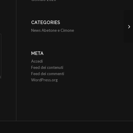
Or
CATEGORIES
me
News Abetone e Cimone
du
META
Accedi
Feed dei contenuti
Feed dei commenti
WordPress.org