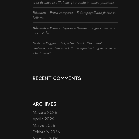
tagli di chicane all’ultimo giro, scala in ottava posizione
Dilettanti – Prima categoria – Il Campogalliano finisce in
bellezza
Dilettanti – Prima categoria – Madonnina già in vacanza
a Guastalla
Modena-Reggiana 2-1, mister Sottil: “Sono molto
contento, complimenti a tutti. La squadra ha giocato bene
e ha lottato”
RECENT COMMENTS
ARCHIVES
Maggio 2026
Aprile 2026
Marzo 2026
Febbraio 2026
Gennaio 2026