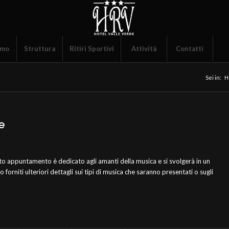
amo
Struttura
Ritiri Sportivi
Attività
Contatti
Sei in:
H
e
sto appuntamento è dedicato agli amanti della musica e si svolgerà in un
orniti ulteriori dettagli sui tipi di musica che saranno presentati o sugli