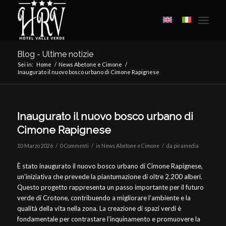
Blog - Ultime notizie
Sei in:
Home
/
News Abetone e Cimone
/
Inaugurato il nuovo bosco urbano di Cimone Rapignese
Inaugurato il nuovo bosco urbano di
Cimone Rapignese
/
/
/
10 Marzo 2026
0 Commenti
in
News Abetone e Cimone
da
piramedia
È stato inaugurato il nuovo bosco urbano di Cimone Rapignese,
un’iniziativa che prevede la piantumazione di oltre 2.200 alberi.
Questo progetto rappresenta un passo importante per il futuro
verde di Crotone, contribuendo a migliorare l’ambiente e la
qualità della vita nella zona. La creazione di spazi verdi è
fondamentale per contrastare l’inquinamento e promuovere la