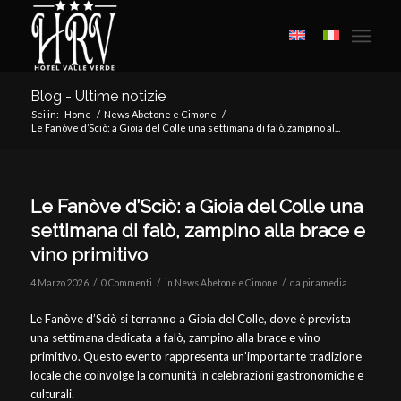
Blog - Ultime notizie
Sei in:
Home
/
News Abetone e Cimone
/
Le Fanòve d’Sciò: a Gioia del Colle una settimana di falò, zampino al...
Le Fanòve d’Sciò: a Gioia del Colle una
settimana di falò, zampino alla brace e
vino primitivo
/
/
/
4 Marzo 2026
0 Commenti
in
News Abetone e Cimone
da
piramedia
Le Fanòve d’Sciò si terranno a Gioia del Colle, dove è prevista
una settimana dedicata a falò, zampino alla brace e vino
primitivo. Questo evento rappresenta un’importante tradizione
locale che coinvolge la comunità in celebrazioni gastronomiche e
culturali.