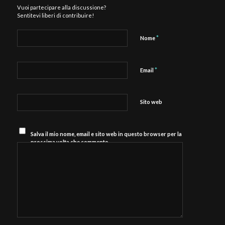
Vuoi partecipare alla discussione?
Sentitevi liberi di contribuire!
*
Nome
*
Email
Sito web
Salva il mio nome, email e sito web in questo browser per la
prossima volta che commento.