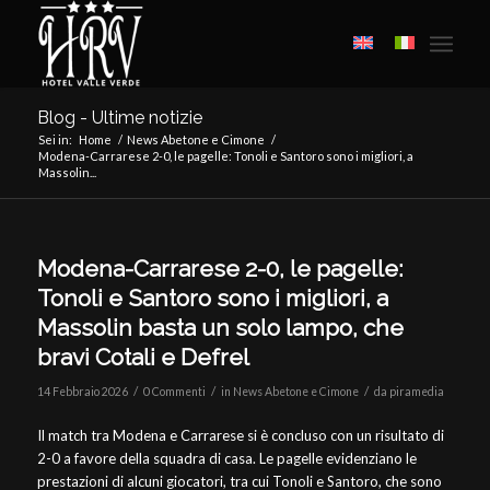
Blog - Ultime notizie
Sei in:
Home
/
News Abetone e Cimone
/
Modena-Carrarese 2-0, le pagelle: Tonoli e Santoro sono i migliori, a
Massolin...
Modena-Carrarese 2-0, le pagelle:
Tonoli e Santoro sono i migliori, a
Massolin basta un solo lampo, che
bravi Cotali e Defrel
/
/
/
14 Febbraio 2026
0 Commenti
in
News Abetone e Cimone
da
piramedia
Il match tra Modena e Carrarese si è concluso con un risultato di
2-0 a favore della squadra di casa. Le pagelle evidenziano le
prestazioni di alcuni giocatori, tra cui Tonoli e Santoro, che sono