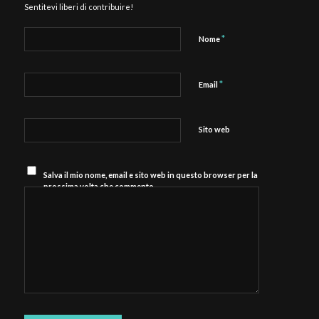
Sentitevi liberi di contribuire!
*
Nome
*
Email
Sito web
Salva il mio nome, email e sito web in questo browser per la
prossima volta che commento.