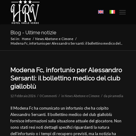
Blog - Ultime notizie
Sei in:
Home
/
News Abetone e Cimone
/
Modena Fc, infortunio per Alessandro Sersanti: il bollettino medico del...
Modena Fc, infortunio per Alessandro
Sersanti: il bollettino medico del club
gialloblù
/
/
/
12 Febbraio 2026
0 Commenti
in
News Abetone e Cimone
da
piramedia
Il Modena Fc ha comunicato un infortunio che ha colpito
Alessandro Sersanti. Il bollettino medico del club gialloblù
fornisce informazioni sulla situazione attuale del giocatore. Non
sono stati resi noti dettagli specifici riguardanti la natura
dell’infortunio o i tempi di recupero previsti, ma la notizia ha