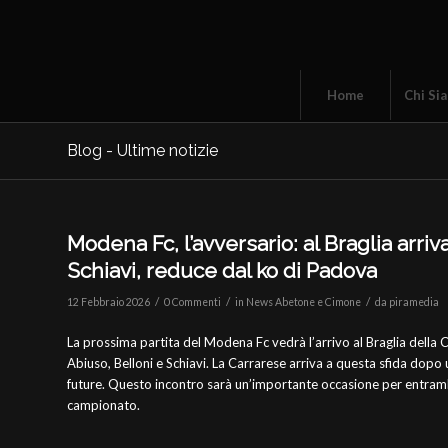
Home
Chi Si
Blog - Ultime notizie
Modena Fc, l’avversario: al Braglia arriv
Schiavi, reduce dal ko di Padova
/
/
/
12 Febbraio 2026
0 Commenti
in
News Abetone e Cimone
da
piramedia
La prossima partita del Modena Fc vedrà l’arrivo al Braglia della 
Abiuso, Belloni e Schiavi. La Carrarese arriva a questa sfida dopo 
future. Questo incontro sarà un’importante occasione per entrambe
campionato.