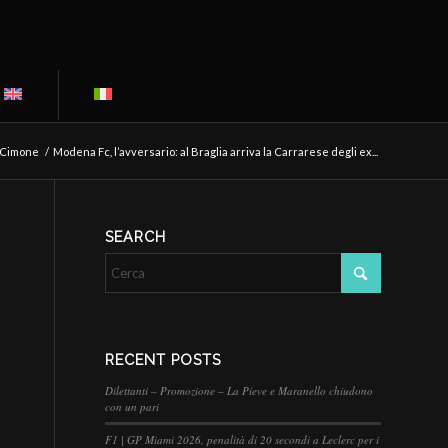
 Cimone
/
Modena Fc, l’avversario: al Braglia arriva la Carrarese degli ex...
SEARCH
RECENT POSTS
Dilettanti – Promozione – La Pieve e Maranello chiudono
con un pari
F1 | GP Miami 2026, penalità di 20 secondi a Leclerc per i