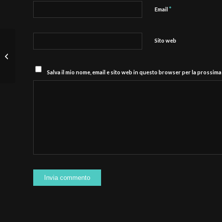
*
Email
Sito web
Modena Fc, gialloblù al lavoro verso il
match con la Carrarese: Zampano
torna...
Salva il mio nome, email e sito web in questo browser per la prossim