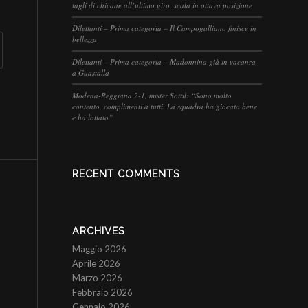
tagli di chicane all’ultimo giro, scala in ottava posizione
Dilettanti – Prima categoria – Il Campogalliano finisce in
bellezza
Dilettanti – Prima categoria – Madonnina già in vacanza
a Guastalla
Modena-Reggiana 2-1, mister Sottil: “Sono molto
contento, complimenti a tutti. La squadra ha giocato bene
e ha lottato”
RECENT COMMENTS
ARCHIVES
Maggio 2026
Aprile 2026
Marzo 2026
Febbraio 2026
Gennaio 2026