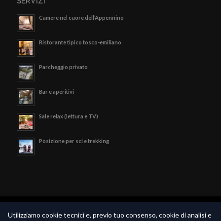
SERVIZI
Camere nel cuore dell’Appennino
Ristorante tipico tosco-emiliano
Parcheggio privato
Bar e aperitivi
Sale relax (lettura e TV)
Posizione per sci e trekking
© Copyright - Hotel Valle Verde - P.iva 02189790369 -
Privacy Policy
-
Utilizziamo cookie tecnici e, previo tuo consenso, cookie di analisi e
Realizzato da
Piramedia.it