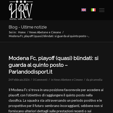
Blog - Ultime notizie
Sei in:
Home
/
News Abetone e Cimone
/
Modena Fc, playoff (quasi) blindati: si guarda al quinto posto –...
Modena Fc, playoff (quasi) blindati: si
guarda al quinto posto –
Parlandodisport.it
/
/
/
24 Febbraio 2026
0 Commenti
in
News Abetone e Cimone
da
piramedia
Il Modena Fc si trova in una posizione favorevole per accedere ai
playoff, con l’obiettivo di raggiungere il quinto posto nella
classifica. La squadra sta attraversando un periodo positivo e le
prospettive per il futuro sembrano incoraggianti, sebbene non si
forniscano ulteriori dettagli sulle prestazioni recenti o sui