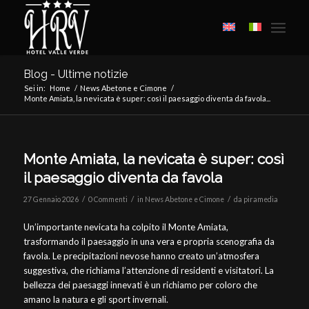
Blog - Ultime notizie
Sei in:
Home
/
News Abetone e Cimone
/
Monte Amiata, la nevicata è super: così il paesaggio diventa da favola...
Monte Amiata, la nevicata è super: così
il paesaggio diventa da favola
/
/
/
27 Gennaio 2026
0 Commenti
in
News Abetone e Cimone
da
piramedia
Un’importante nevicata ha colpito il Monte Amiata,
trasformando il paesaggio in una vera e propria scenografia da
favola. Le precipitazioni nevose hanno creato un’atmosfera
suggestiva, che richiama l’attenzione di residenti e visitatori. La
bellezza dei paesaggi innevati è un richiamo per coloro che
amano la natura e gli sport invernali.