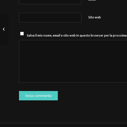
Sito web
Pronto il 43° Rally degli Abeti e
Abetone
Salva il mio nome, email e sito web in questo browser per la prossim