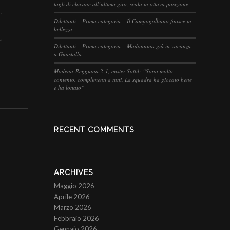
tagli di chicane all’ultimo giro, scala in ottava posizione
Dilettanti – Prima categoria – Il Campogalliano finisce in
bellezza
Dilettanti – Prima categoria – Madonnina già in vacanza
a Guastalla
Modena-Reggiana 2-1, mister Sottil: “Sono molto
contento, complimenti a tutti. La squadra ha giocato bene
e ha lottato”
RECENT COMMENTS
ARCHIVES
Maggio 2026
Aprile 2026
Marzo 2026
Febbraio 2026
Gennaio 2026