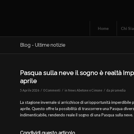
Home
Chi Si
Blog - Ultime notizie
Pasqua sulla neve il sogno è realtà Impia
aprile
/
/
/
5 Aprile 2026
0 Commenti
in
News Abetone e Cimone
da
piramedia
La stagione invernale si arricchisce di un’opportunità imperdibile p
aprile. Questo offre la possibilità di trascorrere una Pasqua diver
indimenticabile, rendendo reale il sogno di una Pasqua sulla neve.
Condividi questo articolo