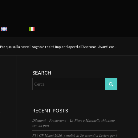
Pasqua sulla neve il sogno è realtà Impianti aperti all’Abetone | Avanti cos...
SEARCH
RECENT POSTS
a
Dilettanti – Promozione – La Pieve e Maranello chiudono
con un pari
F1 | GP Miami 2026, penalità di 20 secondi a Leclerc per i