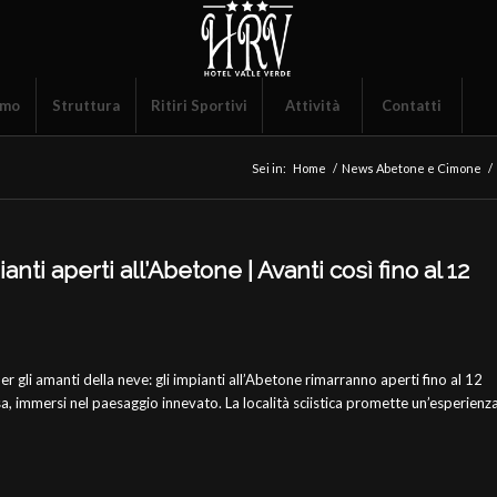
amo
Struttura
Ritiri Sportivi
Attività
Contatti
Sei in:
Home
/
News Abetone e Cimone
/
nti aperti all’Abetone | Avanti così fino al 12
er gli amanti della neve: gli impianti all’Abetone rimarranno aperti fino al 12
sa, immersi nel paesaggio innevato. La località sciistica promette un’esperienz