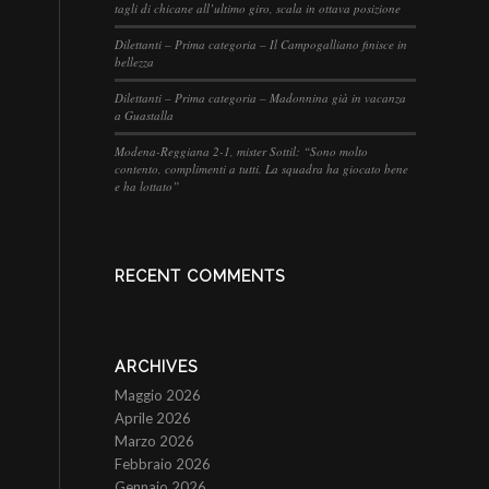
tagli di chicane all’ultimo giro, scala in ottava posizione
Dilettanti – Prima categoria – Il Campogalliano finisce in
bellezza
Dilettanti – Prima categoria – Madonnina già in vacanza
a Guastalla
Modena-Reggiana 2-1, mister Sottil: “Sono molto
contento, complimenti a tutti. La squadra ha giocato bene
e ha lottato”
RECENT COMMENTS
ARCHIVES
Maggio 2026
Aprile 2026
Marzo 2026
Febbraio 2026
Gennaio 2026