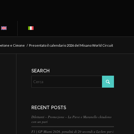
etone e Cimone
/
Presentato il calendario 2026 del Misano World Circuit
SEARCH
RECENT POSTS
Dilettanti – Promozione – La Pieve e Maranello chiudono
con un pari
F1 | GP Miami 2026, penalità di 20 secondi a Leclerc per i