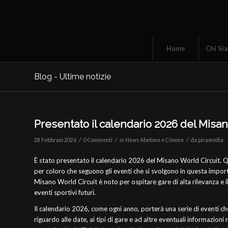
Home
Chi Si
Blog - Ultime notizie
Presentato il calendario 2026 del Misan
/
/
/
28 Febbraio 2026
0 Commenti
in
News Abetone e Cimone
da
piramedia
È stato presentato il calendario 2026 del Misano World Circuit. Qu
per coloro che seguono gli eventi che si svolgono in questa importa
Misano World Circuit è noto per ospitare gare di alta rilevanza e i
eventi sportivi futuri.
Il calendario 2026, come ogni anno, porterà una serie di eventi che 
riguardo alle date, ai tipi di gare e ad altre eventuali informazioni 