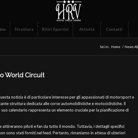
amo
Struttura
Ritiri Sportivi
Attività
Contatti
Sei in:
Home
/
News Ab
o World Circuit
esta notizia è di particolare interesse per gli appassionati di motorsport e
nte struttura dedicata alle corse automobilistiche e motociclistiche. Il
l suo calendario rappresenta un elemento cruciale per la pianificazione di
attireranno piloti e fan da tutto il mondo. Tuttavia, i dettagli specifici
non sono stati forniti nel feed. Pertanto, rimaniamo in attesa di ulteriori