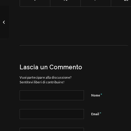
Con la neve nella Foresta del Teso
Lascia un Commento
Vuoi partecipare alla discussione?
Sentitevi liberi di contribuire!
*
Nome
*
Email