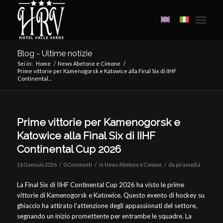
Blog - Ultime notizie
Sei in:
Home
/
News Abetone e Cimone
/
Prime vittorie per Kamenogorsk e Katowice alla Final Six di IIHF
Continental...
Prime vittorie per Kamenogorsk e
Katowice alla Final Six di IIHF
Continental Cup 2026
/
/
/
16 Gennaio 2026
0 Commenti
in
News Abetone e Cimone
da
piramedia
La Final Six di IIHF Continental Cup 2026 ha visto le prime
vittorie di Kamenogorsk e Katowice. Questo evento di hockey su
ghiaccio ha attirato l’attenzione degli appassionati del settore,
segnando un inizio promettente per entrambe le squadre. La