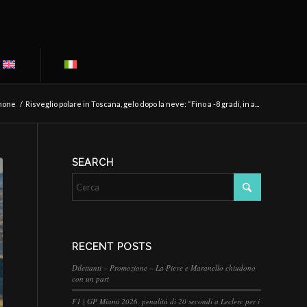
mone
/
Risveglio polare in Toscana, gelo dopo la neve: “Fino a -8 gradi, in a...
SEARCH
RECENT POSTS
Dilettanti – Promozione – La Pieve e Maranello chiudono
con un pari
F1 | GP Miami 2026, penalità di 20 secondi a Leclerc per i