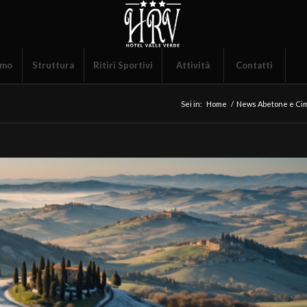
amo
Struttura
Ritiri Sportivi
Attività
Contatti
Sei in:
Home
/
News Abetone e Ci