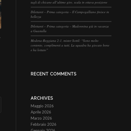
tagli di chicane all’ultimo giro, scala in ottava posizione
Dilettanti – Prima categoria – Il Campogalliano finisce in
bellezza
Dilettanti – Prima categoria – Madonnina già in vacanza
a Guastalla
ù
Modena-Reggiana 2-1, mister Sottil: “Sono molto
contento, complimenti a tutti. La squadra ha giocato bene
e ha lottato”
RECENT COMMENTS
ARCHIVES
Maggio 2026
Aprile 2026
Marzo 2026
Febbraio 2026
Gennaio 2026