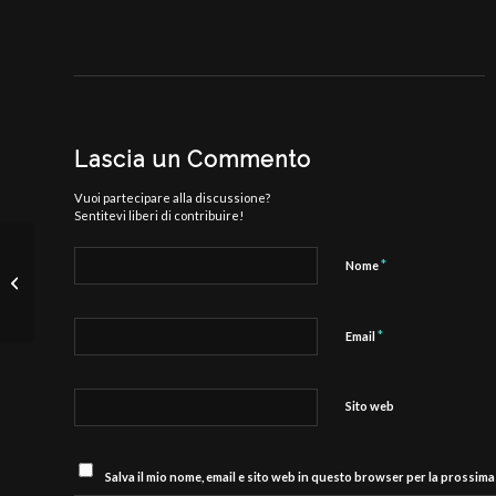
Lascia un Commento
Vuoi partecipare alla discussione?
Sentitevi liberi di contribuire!
Andrea Passino e
*
Nome
Matteo Avesani al
debutto in Coppa
Europa: «Lo step
*
Email
successivo...
Sito web
Salva il mio nome, email e sito web in questo browser per la prossim