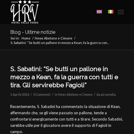
Blog - Ultime notizie
Sei in:
Home
/
News Abetone e Cimone
/
S. Sabatini: “Se butti un pallone in mezzo a Kean, fa la guerra con...
S. Sabatini: “Se butti un pallone in
mezzo a Kean, fa la guerra con tutti e
tira. Gli servirebbe Fagioli”
/
/
/
1 Aprile 2026
0 Commenti
in
News Abetone e Cimone
da
piramedia
Recentemente, S. Sabatini ha commentato la situazione di Kean,
affermando che, se gli viene passato un pallone, tende a
confrontarsi energicamente con tutti e a tirare. Secondo Sabatini,
sarebbe utile per il giocatore avere il supporto di Fagioli in
campo.