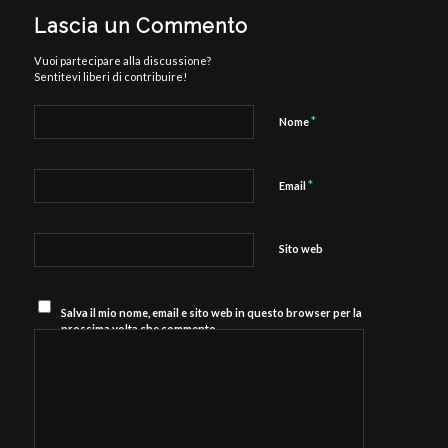
Lascia un Commento
Vuoi partecipare alla discussione?
Sentitevi liberi di contribuire!
*
Nome
*
Email
Sito web
Salva il mio nome, email e sito web in questo browser per la
prossima volta che commento.