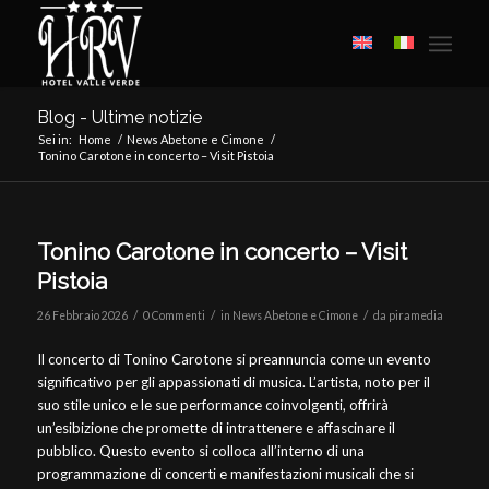
Blog - Ultime notizie
Sei in:
Home
/
News Abetone e Cimone
/
Tonino Carotone in concerto – Visit Pistoia
Tonino Carotone in concerto – Visit
Pistoia
/
/
/
26 Febbraio 2026
0 Commenti
in
News Abetone e Cimone
da
piramedia
Il concerto di Tonino Carotone si preannuncia come un evento
significativo per gli appassionati di musica. L’artista, noto per il
suo stile unico e le sue performance coinvolgenti, offrirà
un’esibizione che promette di intrattenere e affascinare il
pubblico. Questo evento si colloca all’interno di una
programmazione di concerti e manifestazioni musicali che si