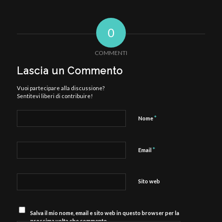
0
COMMENTI
Lascia un Commento
Vuoi partecipare alla discussione?
Sentitevi liberi di contribuire!
*
Nome
*
Email
Sito web
Salva il mio nome, email e sito web in questo browser per la
prossima volta che commento.