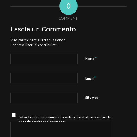
0
COMMENTI
Lascia un Commento
Vuoi partecipare alla discussione?
Sentitevi liberi di contribuire!
*
Nome
*
Email
Sito web
Salva il mio nome, email e sito web in questo browser per la
prossima volta che commento.