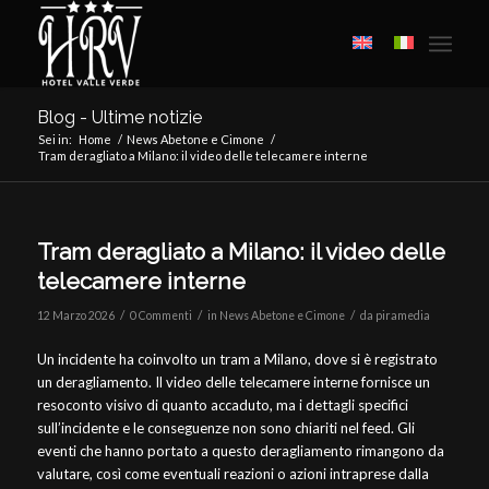
Blog - Ultime notizie
Sei in:
Home
/
News Abetone e Cimone
/
Tram deragliato a Milano: il video delle telecamere interne
Tram deragliato a Milano: il video delle
telecamere interne
/
/
/
12 Marzo 2026
0 Commenti
in
News Abetone e Cimone
da
piramedia
Un incidente ha coinvolto un tram a Milano, dove si è registrato
un deragliamento. Il video delle telecamere interne fornisce un
resoconto visivo di quanto accaduto, ma i dettagli specifici
sull’incidente e le conseguenze non sono chiariti nel feed. Gli
eventi che hanno portato a questo deragliamento rimangono da
valutare, così come eventuali reazioni o azioni intraprese dalla