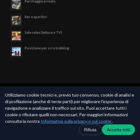
Parcheggio privato
Bar e aperitivi
Sale relax (lettura e TV)
Posizione per sci e trekking
© Copyright - Hotel Valle Verde - P.iva 02189790369 -
Privacy Policy
-
Utilizziamo cookie tecnici e, previo tuo consenso, cookie di analisi e
Realizzato da
Piramedia.it
di profilazione (anche di terze parti) per migliorare l'esperienza di
navigazione e analizzare il traffico sul sito. Puoi accettare tutti i
cookie o rifiutare quelli non necessari. Per maggiori informazioni
consulta la nostra
Informativa sulla privacy e sui cookie
.
Contatti
+39 0536 71351
WhatsApp
Rifiuta
Accetta tutti