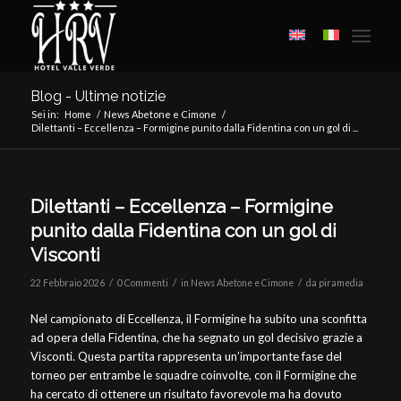
Blog - Ultime notizie
Sei in:
Home
/
News Abetone e Cimone
/
Dilettanti – Eccellenza – Formigine punito dalla Fidentina con un gol di ...
Dilettanti – Eccellenza – Formigine
punito dalla Fidentina con un gol di
Visconti
/
/
/
22 Febbraio 2026
0 Commenti
in
News Abetone e Cimone
da
piramedia
Nel campionato di Eccellenza, il Formigine ha subito una sconfitta
ad opera della Fidentina, che ha segnato un gol decisivo grazie a
Visconti. Questa partita rappresenta un’importante fase del
torneo per entrambe le squadre coinvolte, con il Formigine che
ha cercato di ottenere un risultato favorevole ma ha dovuto