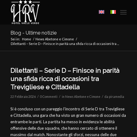
Blog - Ultime notizie
Sei in:
Home
/
News Abetone e Cimone
/
Dilettanti – Serie D – Finisce in parità una sfida ricca di occasioni tra ...
Dilettanti – Serie D – Finisce in parità
una sfida ricca di occasioni tra
Trevigliese e Cittadella
/
/
/
22 Febbraio 2026
0 Commenti
in
News Abetone e Cimone
da
piramedia
Si è concluso con un pareggio l’incontro di Serie D tra Trevigliese
e Cittadella, una gara che ha visto un gran numero di occasioni da
entrambe le parti. La partita ha messo in evidenza le abilità
offensive delle due squadre, che hanno cercato di ottenere il
massimo dal match. Nonostante gli sforzi, nessuna delle due