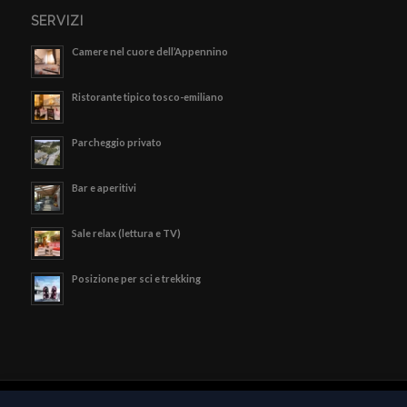
SERVIZI
Camere nel cuore dell’Appennino
Ristorante tipico tosco-emiliano
Parcheggio privato
Bar e aperitivi
Sale relax (lettura e TV)
Posizione per sci e trekking
© Copyright - Hotel Valle Verde - P.iva 02189790369 -
Privacy Policy
-